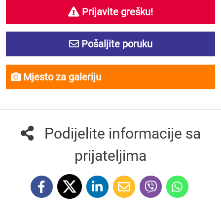
Prijavite grešku!
Pošaljite poruku
Mjesto za galeriju
Podijelite informacije sa
prijateljima