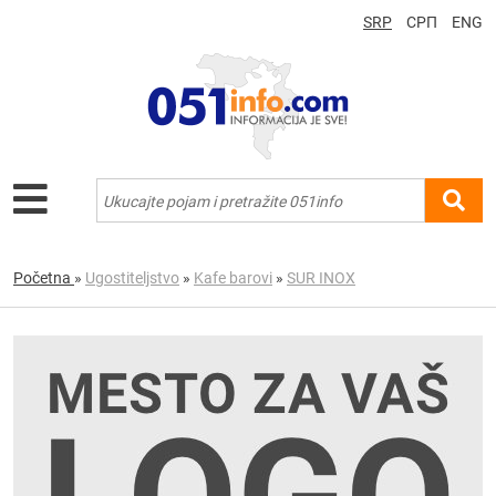
SRP
СРП
ENG
Početna
»
Ugostiteljstvo
»
Kafe barovi
»
SUR INOX