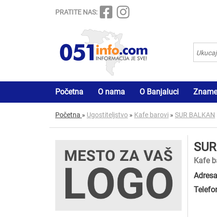
PRATITE NAS:
Početna
O nama
O Banjaluci
Znamen
Početna
»
Ugostiteljstvo
»
Kafe barovi
»
SUR BALKAN
SUR
Kafe b
Adresa
Telefo