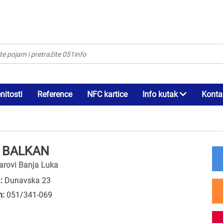
itosti
Reference
NFC kartice
Info kutak
Konta
 BALKAN
arovi Banja Luka
:
Dunavska 23
n:
051/341-069