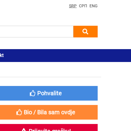
SRP
СРП
ENG
kt
Pohvalite
Bio / Bila sam ovdje