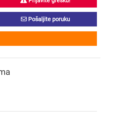
Prijavite grešku!
Pošaljite poruku
ima