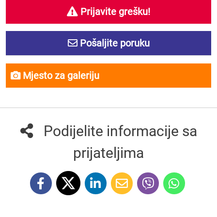
Prijavite grešku!
Pošaljite poruku
Mjesto za galeriju
Podijelite informacije sa
prijateljima