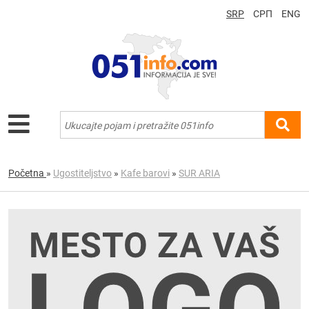
SRP
СРП
ENG
Početna
»
Ugostiteljstvo
»
Kafe barovi
»
SUR ARIA