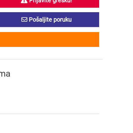
Prijavite grešku!
Pošaljite poruku
ima