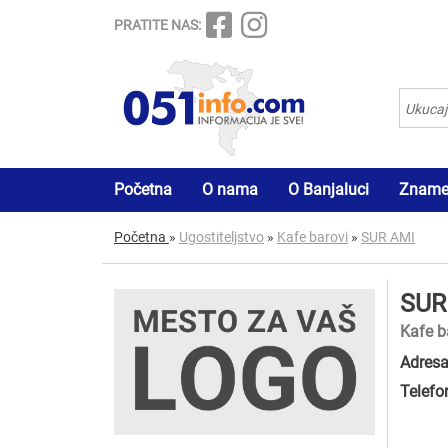
PRATITE NAS:
Početna
O nama
O Banjaluci
Znamen
Početna
»
Ugostiteljstvo
»
Kafe barovi
»
SUR AMI
SUR
Kafe b
Adresa
Telefo