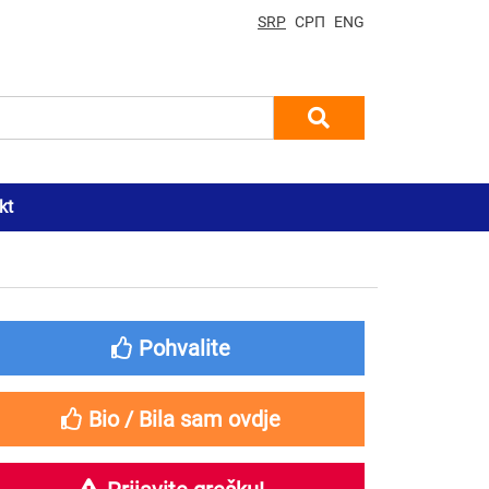
SRP
СРП
ENG
kt
Pohvalite
Bio / Bila sam ovdje