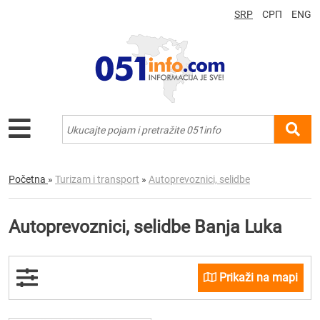
SRP
СРП
ENG
Početna
»
Turizam i transport
»
Autoprevoznici, selidbe
Autoprevoznici, selidbe Banja Luka
Prikaži na mapi