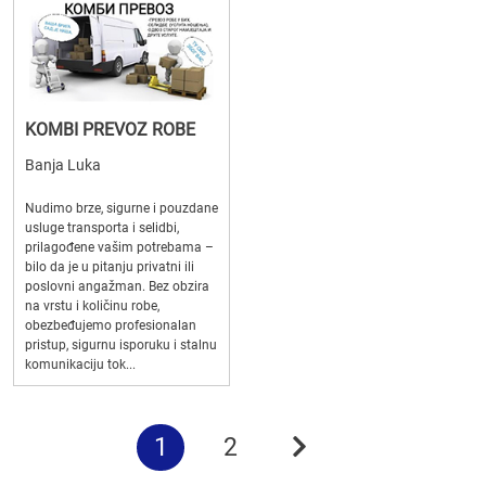
KOMBI PREVOZ ROBE
Banja Luka
Nudimo brze, sigurne i pouzdane
usluge transporta i selidbi,
prilagođene vašim potrebama –
bilo da je u pitanju privatni ili
poslovni angažman. Bez obzira
na vrstu i količinu robe,
obezbeđujemo profesionalan
pristup, sigurnu isporuku i stalnu
komunikaciju tok...
1
2