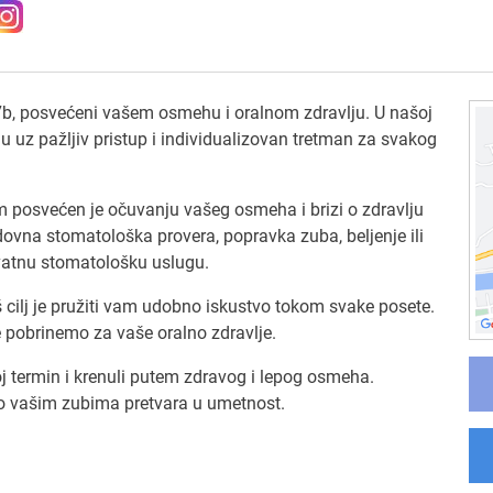
7b, posvećeni vašem osmehu i oralnom zdravlju. U našoj
 uz pažljiv pristup i individualizovan tretman za svakog
 posvećen je očuvanju vašeg osmeha i brizi o zdravlju
dovna stomatološka provera, popravka zuba, beljenje ili
hvatnu stomatološku uslugu.
 cilj je pružiti vam udobno iskustvo tokom svake posete.
 pobrinemo za vaše oralno zdravlje.
j termin i krenuli putem zdravog i lepog osmeha.
 o vašim zubima pretvara u umetnost.