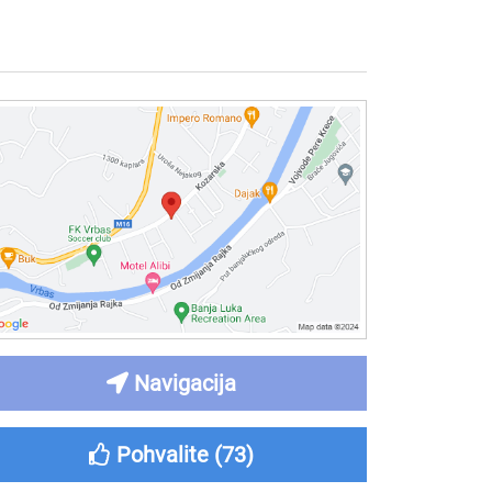
Navigacija
Pohvalite (
73
)