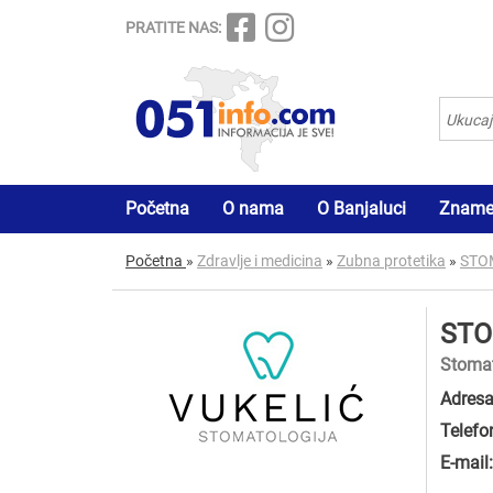
PRATITE NAS:
Početna
O nama
O Banjaluci
Znamen
Početna
»
Zdravlje i medicina
»
Zubna protetika
»
STO
STO
Stomat
Adresa
Telefo
E-mail