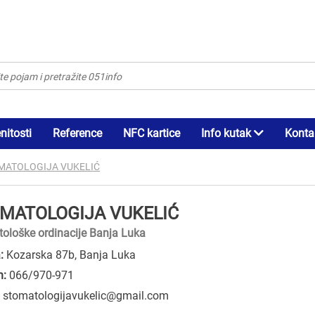
itosti
Reference
NFC kartice
Info kutak
Konta
MATOLOGIJA VUKELIĆ
MATOLOGIJA VUKELIĆ
ološke ordinacije Banja Luka
:
Kozarska 87b, Banja Luka
n:
066/970-971
:
stomatologijavukelic@gmail.com