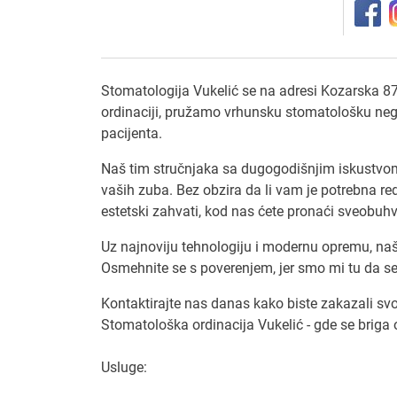
Stomatologija Vukelić se na adresi Kozarska 8
ordinaciji, pružamo vrhunsku stomatološku negu
pacijenta.
Naš tim stručnjaka sa dugogodišnjim iskustvom
vaših zuba. Bez obzira da li vam je potrebna re
estetski zahvati, kod nas ćete pronaći sveobu
Uz najnoviju tehnologiju i modernu opremu, naš
Osmehnite se s poverenjem, jer smo mi tu da se
Kontaktirajte nas danas kako biste zakazali svo
Stomatološka ordinacija Vukelić - gde se briga
Usluge: