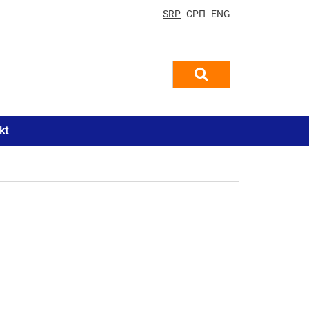
SRP
СРП
ENG
kt