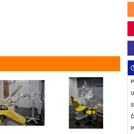
P
U
S
Č
P