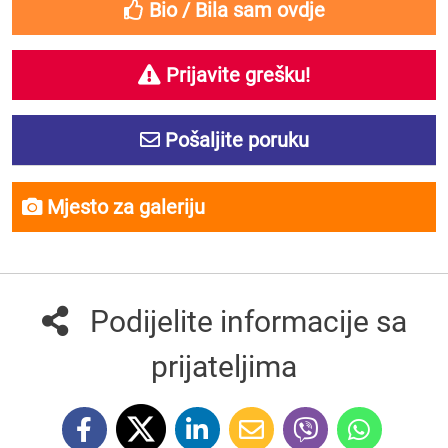
Bio / Bila sam ovdje
Prijavite grešku!
Pošaljite poruku
Mjesto za galeriju
Podijelite informacije sa
prijateljima