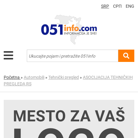
SRP
СРП
ENG
Početna
»
Automobili
»
Tehnički pregled
»
ASOCIJACIJA TEHNIČKIH
PREGLEDA RS