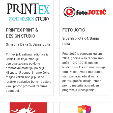
PRINTEX PRINT &
FOTO JOTIĆ
DESIGN STUDIO
Srpskih pilota 64, Banja
Luka
Simeuna Đaka 5, Banja Luka
Foto Jotić je osnovan krajem
Printex je kreativna radionica iz
2014. godina a sa radom smo
Banje Luke koja izrađuje
počeli 12.01.2015. godine.
personalizovane poklone i
Nudimo širok asortiman usluga:
promotivni materijal po želji
foto i video, izrada fotografija,
klijenata. U ponudi imamo šolje,
štampanje, izrada slika na
majice, cekeri, bodiji, plišane
platnu, grafički dizajn, izrada
igračke, pozivnice, baneri, posteri,
promo materijala, svadbeni
kao i promo proizvodi za firme –
program, a u posljednje...
poput pol...