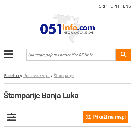
SRP
СРП
ENG
Početna
»
Poslovni svijet
»
Štamparije
Štamparije Banja Luka
Prikaži na mapi