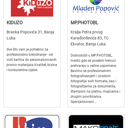
KIDUZO
MP.PHOTOBL
Branka Popovića 31, Banja
Kralja Petra prvog
Luka
Karađorđevića 83, TC
Ekvator, Banja Luka
Sve što vam je potrebno za
profesionalno brendiranje - od
Dobrodošli u MP.PHOTOBL,
vizit kartica do personalizovanih
mesto gde se posebni trenuci
promo materijala.Kvalitet, brzina
pretvaraju u večne uspomene.
i konkurentne cijene.
Bavimo se profesionalnim
fotografisanjem i izradom
fotografija svih formata, kao i
fotografijama za dokumenta,
štampom na platnu, majicama i
drugim površinama.
Specijalizovani...