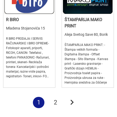
R BIRO
ŠTAMPARIJA MAKO
PRINT
Mladena Stojanovića 15
Aleja Svetog Save 80, Borik
R BIRO PRODAJA I SERVIS
RAČUNARSKE I BIRO OPREME-
ŠTAMPARIJA MAKO PRINT: -
Fotokopir aparati, priporti,
Štampa velikih formata -
RICOH, CANON- Telefaksi ,
Digitalna štampa - Offset
telefoni PANASONIC- Računari,
štampa - Sito štampa - Kanvas
printeri, skeneri- Reciklaža
print - Lasersko graviranje -
tonera- Kancelarijski i potrošni
Grafički dizajn HEMIJA -
materijal, razne vrste papira,
Proizvodnja toalet papira -
registratori- Toneri, inkovi- FO...
Proizvodnja ubrusa za ruke -
Hemijska sredstva za čišćenje
1
2