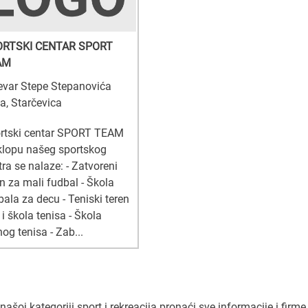
ORTSKI CENTAR SPORT
AM
evar Stepe Stepanovića
a, Starčevica
rtski centar SPORT TEAM
klopu našeg sportskog
tra se nalaze: - Zatvoreni
en za mali fudbal - Škola
bala za decu - Teniski teren
i škola tenisa - Škola
og tenisa - Zab...
šoj kategoriji sport i rekreacija pronaći sve informacije i firme 