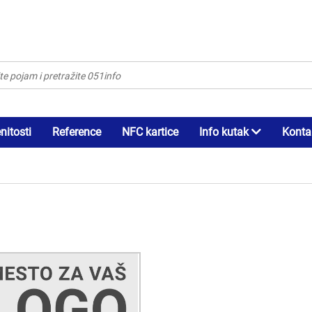
itosti
Reference
NFC kartice
Info kutak
Konta