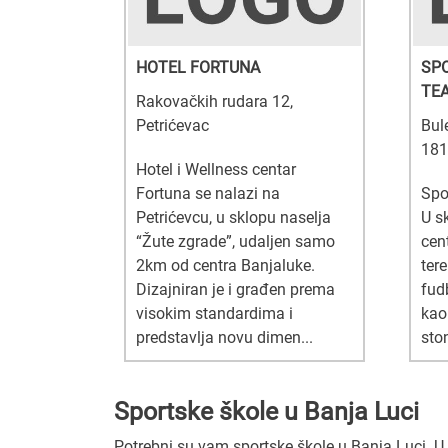
HOTEL FORTUNA
SP
TE
Rakovačkih rudara 12,
Petrićevac
Bul
181
Hotel i Wellness centar
Fortuna se nalazi na
Spo
Petrićevcu, u sklopu naselja
U s
“Žute zgrade”, udaljen samo
cen
2km od centra Banjaluke.
ter
Dizajniran je i građen prema
fud
visokim standardima i
kao 
predstavlja novu dimen...
ston
Sportske škole u Banja Luci
Potrebni su vam sportske škole u Banja Luci. U na