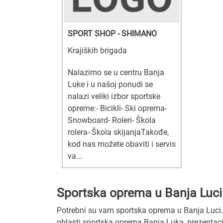
SPORT SHOP - SHIMANO
Krajiških brigada
Nalazimo se u centru Banja
Luke i u našoj ponudi se
nalazi veliki izbor sportske
opreme:- Bicikli- Ski oprema-
Snowboard- Roleri- Škola
rolera- Škola skijanjaTakođe,
kod nas možete obaviti i servis
va...
Sportska oprema u Banja Luci
Potrebni su vam sportska oprema u Banja Luci. U 
oblasti sportska oprema Banja Luka, prezentaci