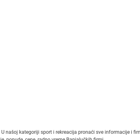
našoj kategoriji sport i rekreacija pronaći sve informacije i fir
je, ponude, cene, radno vreme Banjalučkih firmi.