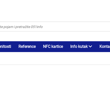
itosti
Reference
NFC kartice
Info kutak
Konta