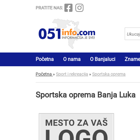
PRATITE NAS:
Početna
O nama
O Banjaluci
Znamen
Početna
»
Sport i rekreacija
»
Sportska oprema
Sportska oprema Banja Luka