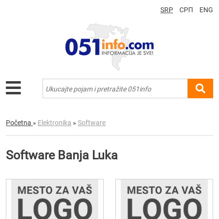
SRP
СРП
ENG
Početna
»
Elektronika
»
Software
Software Banja Luka