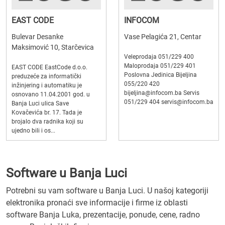
EAST CODE
INFOCOM
Bulevar Desanke
Vase Pelagića 21, Centar
Maksimović 10, Starčevica
Veleprodaja 051/229 400
Maloprodaja 051/229 401
EAST CODE EastCode d.o.o.
Poslovna Jedinica Bijeljina
preduzeće za informatički
055/220 420
inžinjering i automatiku je
bijeljina@infocom.ba Servis
osnovano 11.04.2001 god. u
051/229 404 servis@infocom.ba
Banja Luci ulica Save
Kovačevića br. 17. Tada je
brojalo dva radnika koji su
ujedno bili i os...
Software u Banja Luci
Potrebni su vam software u Banja Luci. U našoj kategoriji
elektronika pronaći sve informacije i firme iz oblasti
software Banja Luka, prezentacije, ponude, cene, radno