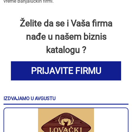
vreme Banjalučkih firmi.
Želite da se i Vaša firma
nađe u našem biznis
katalogu ?
PRIJAVITE FIRMU
IZDVAJAMO U AVGUSTU