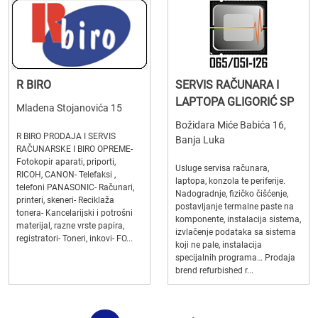
R BIRO
SERVIS RAČUNARA I
LAPTOPA GLIGORIĆ SP
Mladena Stojanovića 15
Božidara Miće Babića 16,
R BIRO PRODAJA I SERVIS
Banja Luka
RAČUNARSKE I BIRO OPREME-
Fotokopir aparati, priporti,
Usluge servisa računara,
RICOH, CANON- Telefaksi ,
laptopa, konzola te periferije.
telefoni PANASONIC- Računari,
Nadogradnje, fizičko čišćenje,
printeri, skeneri- Reciklaža
postavljanje termalne paste na
tonera- Kancelarijski i potrošni
komponente, instalacija sistema,
materijal, razne vrste papira,
izvlačenje podataka sa sistema
registratori- Toneri, inkovi- FO...
koji ne pale, instalacija
specijalnih programa… Prodaja
brend refurbished r...