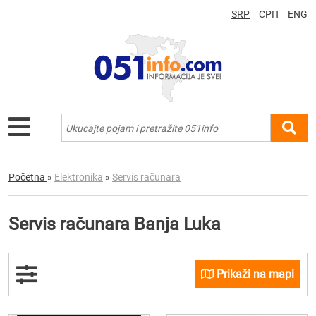
SRP
СРП
ENG
Početna
»
Elektronika
»
Servis računara
Servis računara Banja Luka
Prikaži na mapi