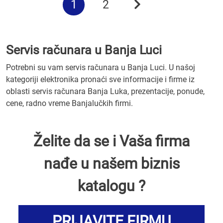
1
2
Servis računara u Banja Luci
Potrebni su vam servis računara u Banja Luci. U našoj
kategoriji elektronika pronaći sve informacije i firme iz
oblasti servis računara Banja Luka, prezentacije, ponude,
cene, radno vreme Banjalučkih firmi.
Želite da se i Vaša firma
nađe u našem biznis
katalogu ?
PRIJAVITE FIRMU