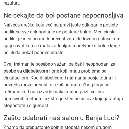
rezultat.
Ne čekajte da bol postane nepodnošljiva
Najveća greška koju većina pravi jeste odlaganje posjete
pedikeru sve dok hodanje ne postane bolno. Medicinski
pedikir je idealno raditi preventivno. Redovnim dolascima
sprječavate da se mala zadebljanja pretvore u bolne kurje
oči ili da nokat ponovo uraste.
Ovaj tretman je posebno važan, pa čak i neophodan, za
osobe sa dijabetesom
i one koji imaju problema sa
cirkulacijom. Kod dijabetičara i najmanja posjekotina ili
povreda može prerasti u ozbiljnu ranu. Zbog toga se
tretmani kod nas izvode maksimalno pažljivo, bez
agresivnih metoda i uz strogo sterilne uslove koji garantuju
stopostotnu sigurnost.
Zašto odabrati naš salon u Banja Luci?
Znamo da prepuštanje bolnih stopala nekom drugom