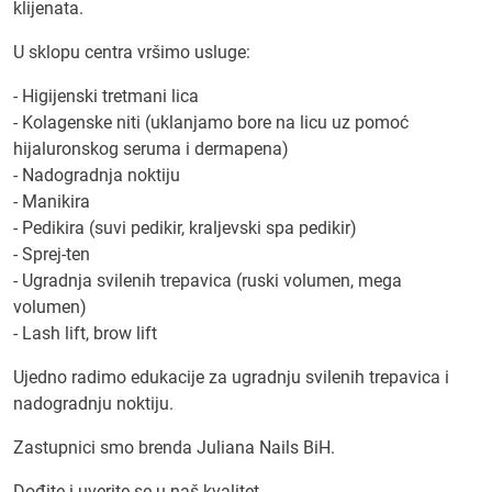
klijenata.
U sklopu centra vršimo usluge:
- Higijenski tretmani lica
- Kolagenske niti (uklanjamo bore na licu uz pomoć
hijaluronskog seruma i dermapena)
- Nadogradnja noktiju
- Manikira
- Pedikira (suvi pedikir, kraljevski spa pedikir)
- Sprej-ten
- Ugradnja svilenih trepavica (ruski volumen, mega
volumen)
- Lash lift, brow lift
Ujedno radimo edukacije za ugradnju svilenih trepavica i
nadogradnju noktiju.
Zastupnici smo brenda Juliana Nails BiH.
Dođite i uverite se u naš kvalitet.