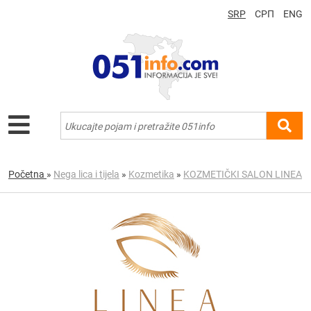
SRP
СРП
ENG
Početna
»
Nega lica i tijela
»
Kozmetika
»
KOZMETIČKI SALON LINEA