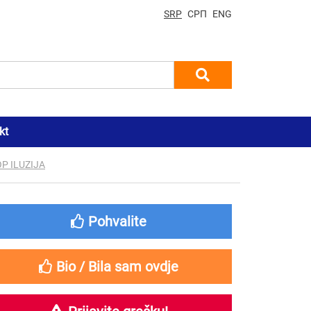
SRP
СРП
ENG
kt
P ILUZIJA
Pohvalite
Bio / Bila sam ovdje