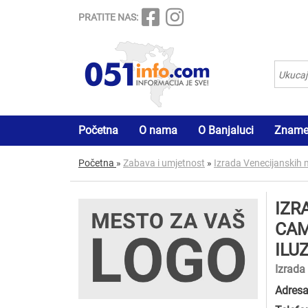
PRATITE NAS:
Početna
O nama
O Banjaluci
Znamen
Početna
»
Zabava i umjetnost
»
Izrada Venecijanskih 
IZR
CAM
ILU
Izrada
Adresa