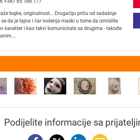
n:
+387 65 188 777
raže bajke, originalnost... Drugačiju priču od sadašnje
 se da je tajna i čar nošenja maski u tome da izmislite
ov karakter i kao takvi komunicirate sa drugima - takođe
anim....
Podijelite informacije sa prijatelj