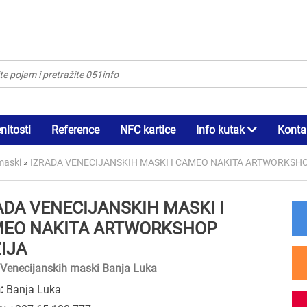
itosti
Reference
NFC kartice
Info kutak
Konta
maski
»
IZRADA VENECIJANSKIH MASKI I CAMEO NAKITA ARTWORKSHO
ADA VENECIJANSKIH MASKI I
EO NAKITA ARTWORKSHOP
ZIJA
 Venecijanskih maski Banja Luka
:
Banja Luka