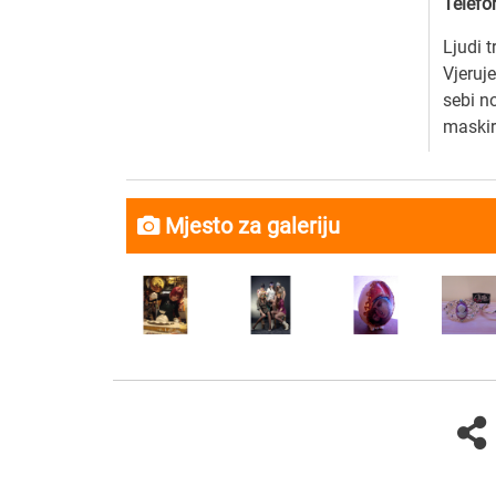
Telefo
Ljudi t
Vjeruje
sebi n
maskir
Mjesto za galeriju