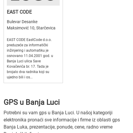
EAST CODE
Bulevar Desanke
Maksimović 10, Starčevica
EAST CODE EastCode d.o.o.
preduzeće za informatički
inžinjering i automatiku je
osnovano 11.04.2001 god. u
Banja Luci ulica Save
Kovačevića br. 17. Tada je
brojalo dva radnika koji su
ujedno bili i os...
GPS u Banja Luci
Potrebni su vam gps u Banja Luci. U našoj kategoriji
elektronika pronaći sve informacije i firme iz oblasti gps
Banja Luka, prezentacije, ponude, cene, radno vreme