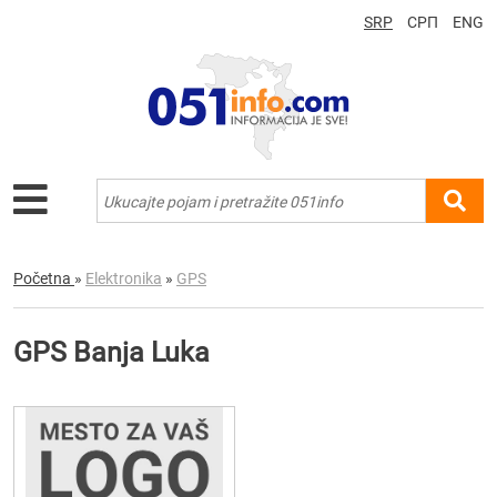
SRP
СРП
ENG
Početna
»
Elektronika
»
GPS
GPS Banja Luka