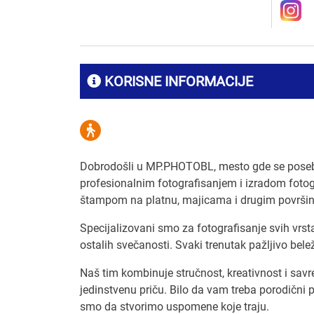
KORISNE INFORMACIJE
Dobrodošli u MP.PHOTOBL, mesto gde se posebn
profesionalnim fotografisanjem i izradom fotog
štampom na platnu, majicama i drugim površi
Specijalizovani smo za fotografisanje svih vrst
ostalih svečanosti. Svaki trenutak pažljivo be
Naš tim kombinuje stručnost, kreativnost i sav
jedinstvenu priču. Bilo da vam treba porodični po
smo da stvorimo uspomene koje traju.