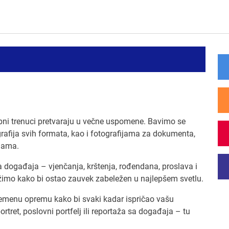
i trenuci pretvaraju u večne uspomene. Bavimo se
rafija svih formata, kao i fotografijama za dokumenta,
nama.
a događaja – vjenčanja, krštenja, rođendana, proslava i
ležimo kako bi ostao zauvek zabeležen u najlepšem svetlu.
remenu opremu kako bi svaki kadar ispričao vašu
rtret, poslovni portfelj ili reportaža sa događaja – tu