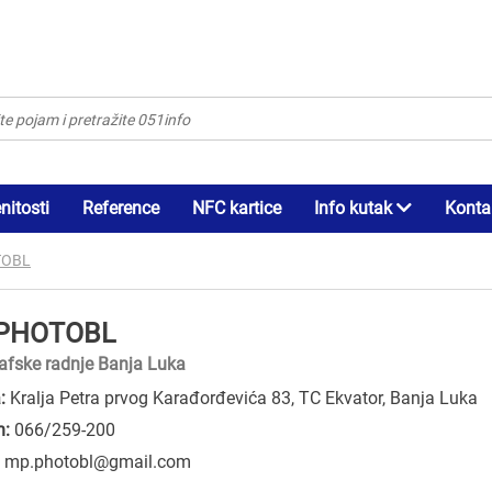
itosti
Reference
NFC kartice
Info kutak
Konta
TOBL
PHOTOBL
afske radnje Banja Luka
:
Kralja Petra prvog Karađorđevića 83, TC Ekvator, Banja Luka
n:
066/259-200
:
mp.photobl@gmail.com