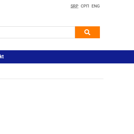
SRP
СРП
ENG
kt