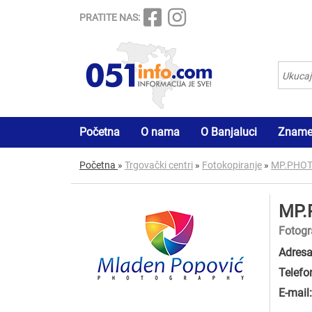
PRATITE NAS:
Početna
O nama
O Banjaluci
Znamen
Početna
»
Trgovački centri
»
Fotokopiranje
»
MP.PHO
MP.
Fotogr
Adresa
Telefo
E-mail