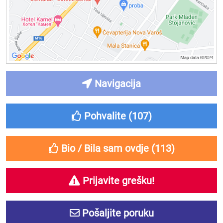
Navigacija
Pohvalite (
107
)
Bio / Bila sam ovdje (
113
)
Prijavite grešku!
Pošaljite poruku