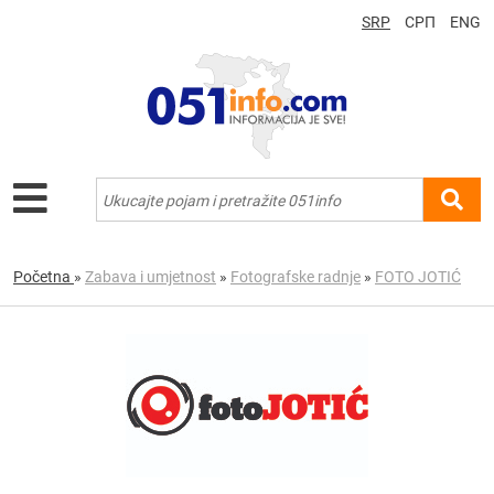
SRP
СРП
ENG
Početna
»
Zabava i umjetnost
»
Fotografske radnje
»
FOTO JOTIĆ