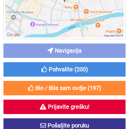
Navigacija
Pohvalite (
200
)
Bio / Bila sam ovdje (
197
)
Prijavite grešku!
Pošaljite poruku