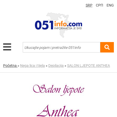
SRP
СРП
ENG
Početna
»
Nega lica i tijela
»
Depilacija
»
SALON LJEPOTE ANTHEA