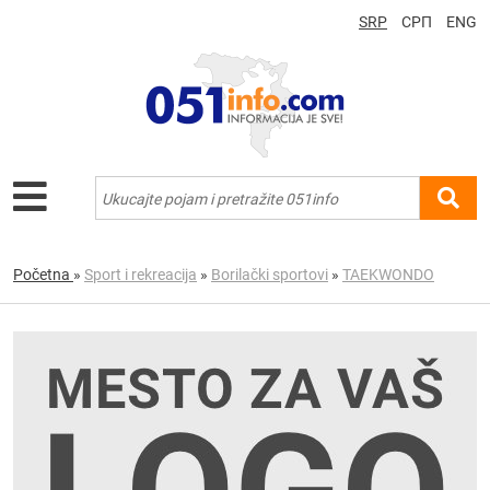
SRP
СРП
ENG
Početna
»
Sport i rekreacija
»
Borilački sportovi
»
TAEKWONDO