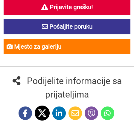
Prijavite grešku!
Pošaljite poruku
Mjesto za galeriju
Podijelite informacije sa
prijateljima