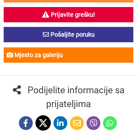
Prijavite grešku!
Pošaljite poruku
Mjesto za galeriju
Podijelite informacije sa
prijateljima