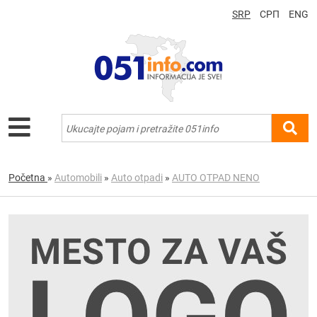
SRP
СРП
ENG
Početna
»
Automobili
»
Auto otpadi
»
AUTO OTPAD NENO